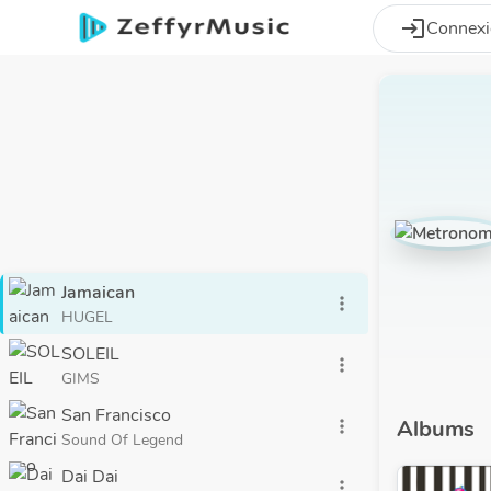
Aller au contenu principal
login
Connex
Jamaican
more_vert
HUGEL
SOLEIL
more_vert
GIMS
San Francisco
Albums
more_vert
Sound Of Legend
Dai Dai
more_vert