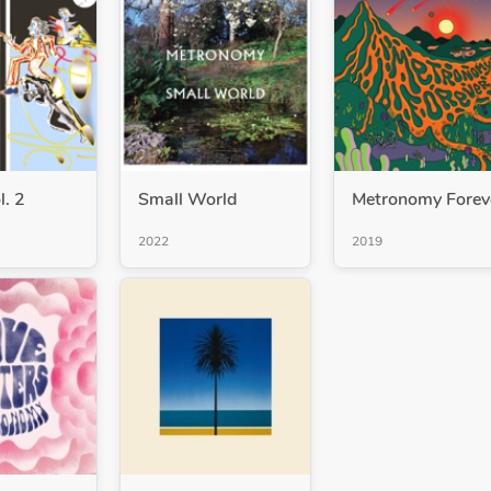
l. 2
Small World
Metronomy Forev
2022
2019