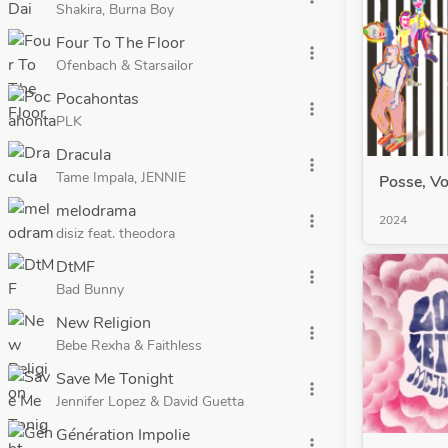
Shakira, Burna Boy
Four To The Floor
more_vert
Ofenbach & Starsailor
Pocahontas
more_vert
PLK
Dracula
more_vert
Tame Impala, JENNIE
Posse, Vo
melodrama
more_vert
2024
disiz feat. theodora
DtMF
more_vert
Bad Bunny
New Religion
more_vert
Bebe Rexha & Faithless
Save Me Tonight
more_vert
Jennifer Lopez & David Guetta
Génération Impolie
more_vert