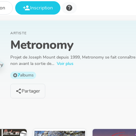
person_add
help
ion
Inscription
ARTISTE
Metronomy
Projet de Joseph Mount depuis 1999, Metronomy se fait connaître 
non avant la sortie de…
Voir plus
7
albums
album
Partager
share