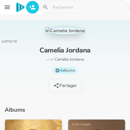
Aller au contenu principal
menu
person_add
search
ARTISTE
Camelia Jordana
---> Camélia Jordana.
4
albums
album
Partager
share
Albums