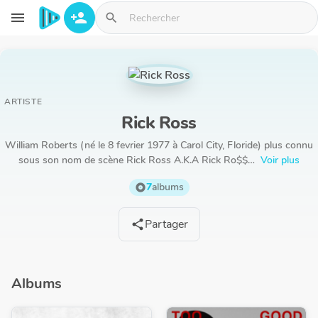
Aller au contenu principal
menu
person_add
search
ARTISTE
Rick Ross
William Roberts (né le 8 fevrier 1977 à Carol City, Floride) plus connu
sous son nom de scène Rick Ross A.K.A Rick Ro$$…
Voir plus
7
albums
album
Partager
share
Albums